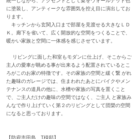
統一しながら、アクセントとして梁をウォールナット色
に塗装し、アンティークな雰囲気を控え目に演出してお
ります。
キッチンから玄関入口まで部屋を見渡せる大きなＬＤ
Ｋ。廊下を省いて、広く開放的な空間をつくることで、
暖かい家族と空間に一体感を感じさせています。
リビングに面した和室もモダンに仕上げ、そこからご
主人の愛車が眺める事が出来るよう配置されているとこ
ろがこのお家の特徴です。その家族の空間と緩く繋 がれ
た趣味のガレージでは、住まわれたあとにバイクやメン
テナンスの道具の他に、水槽や家族の写真を置くこと
で、ご主人だけの趣味の空間ではなく、ご主人 と家族み
んなで作り上げていく第２のリビングとして団欒の空間
になると思っております。
【防府市田島 T様邸】