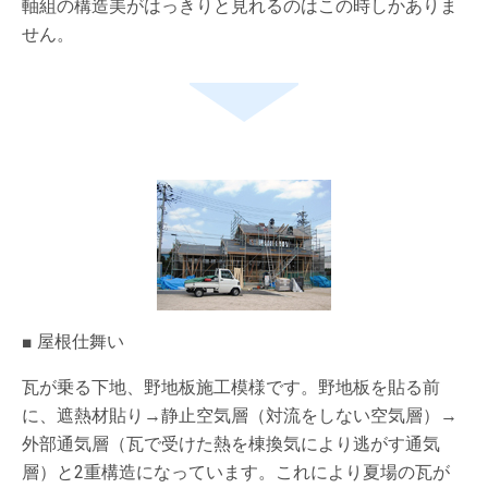
軸組の構造美がはっきりと見れるのはこの時しかありま
せん。
■ 屋根仕舞い
瓦が乗る下地、野地板施工模様です。野地板を貼る前
に、遮熱材貼り→静止空気層（対流をしない空気層）→
外部通気層（瓦で受けた熱を棟換気により逃がす通気
層）と2重構造になっています。これにより夏場の瓦が